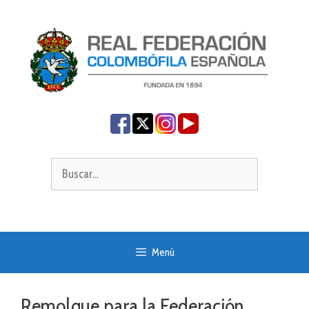
Saltar
al
contenido
Buscar:
Menú
Remolque para la Federación