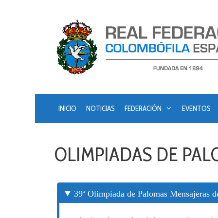
Saltar
al
contenido
INICIO
NOTICIAS
FEDERACIÓN
EVENTOS
OLIMPIADAS DE PAL
39ª Olimpiada de Palomas Mensajeras d