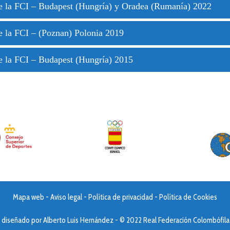
e la FCI – Budapest (Hungría) y Oradea (Rumanía) 2022
 la FCI – (Poznan) Polonia 2019
e la FCI – Budapest (Hungría) 2015
Mapa web
-
Aviso legal
-
Política de privacidad
-
Política de Cookies
b diseñado por
Alberto Luis Hernández
- © 2022 Real Federación Colombófila