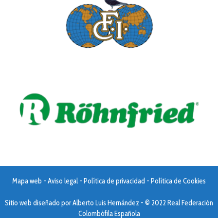
Mapa web
-
Aviso legal
-
Política de privacidad
-
Política de Cookies
Sitio web diseñado por
Alberto Luis Hernández
- © 2022 Real Federación
Colombófila Española