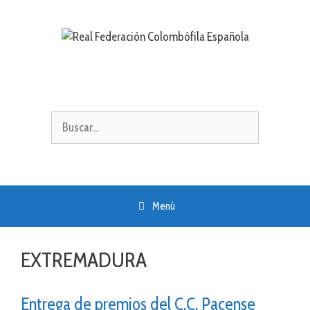
Saltar
al
contenido
Buscar:
Menú
EXTREMADURA
Entrega de premios del C.C. Pacense