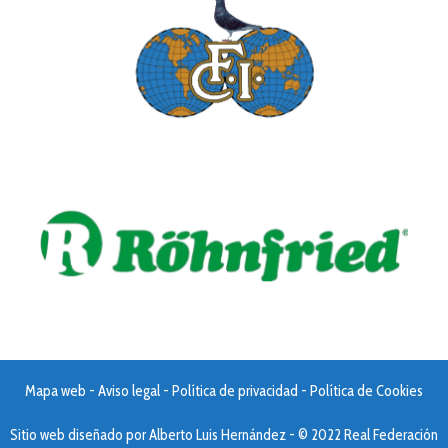
Mapa web
-
Aviso legal
-
Política de privacidad
-
Política de Cookies
Sitio web diseñado por
Alberto Luis Hernández
- © 2022 Real Federación