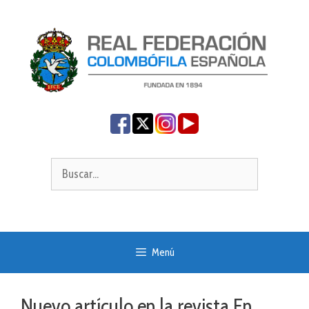
Saltar
al
contenido
Buscar:
Menú
Nuevo artículo en la revista En