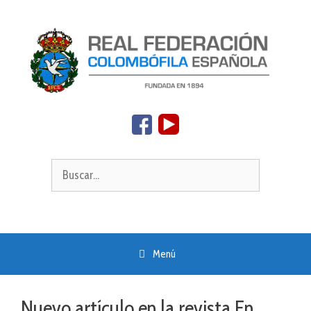
Saltar
al
contenido
Buscar:
Menú
Nuevo artículo en la revista En