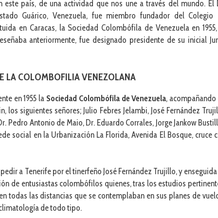
n este país, de una actividad que nos une a través del mundo. El 
stado Guárico, Venezuela, fue miembro fundador del Colegio
tituida en Caracas, la Sociedad Colombófila de Venezuela en 1955,
eseñaba anteriormente, fue designado presidente de su inicial Ju
DE LA COLOMBOFILIA VENEZOLANA
ente en 1955 la
Sociedad Colombófila de Venezuela
, acompañando
, los siguientes señores; Julio Febres Jelambi, José Fernández Trujil
Dr. Pedro Antonio de Maio, Dr. Eduardo Corrales, Jorge Jankow Bustil
de social en la Urbanización La Florida, Avenida El Bosque, cruce 
dir a Tenerife por el tinerfeño José Fernández Trujillo, y enseguida
ión de entusiastas colombófilos quienes, tras los estudios pertinent
en todas las distancias que se contemplaban en sus planes de vuel
climatología de todo tipo.