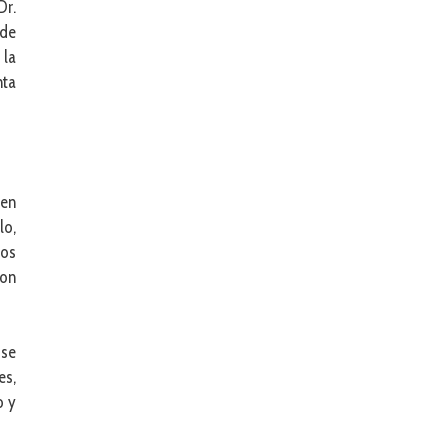
Dr.
 de
 la
nta
 en
lo,
los
con
 se
es,
o y