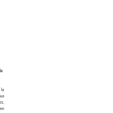
la
 la
sus
ez,
 en